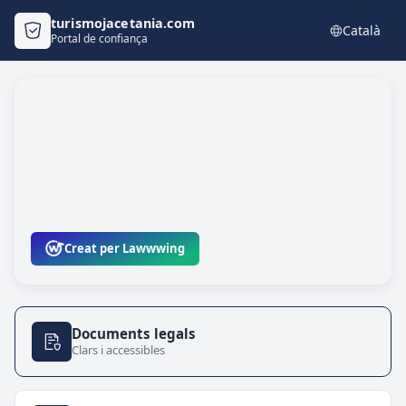
turismojacetania.com
Català
Portal de confiança
Hola, benvingut al portal de confiança
de turismojacetania.com
Aquí trobaràs tota la informació legal rellevant, així
com recursos per exercir els teus drets de privacitat i
protecció de dades.
Creat per Lawwwing
Documents legals
Clars i accessibles