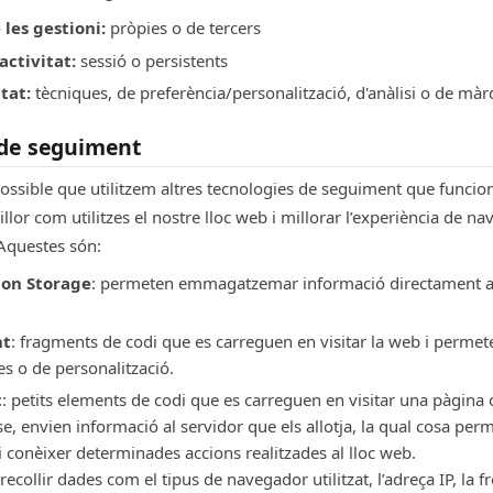
 les gestioni:
pròpies o de tercers
activitat:
sessió o persistents
tat:
tècniques, de preferència/personalització, d'anàlisi o de mà
 de seguiment
ossible que utilitzem altres tecnologies de seguiment que funcio
or com utilitzes el nostre lloc web i millorar l’experiència de n
Aquestes són:
ion Storage
: permeten emmagatzemar informació directament 
nt
: fragments de codi que es carreguen en visitar la web i permet
ies o de personalització.
t
: petits elements de codi que es carreguen en visitar una pàgina 
se, envien informació al servidor que els allotja, la qual cosa perm
i conèixer determinades accions realitzades al lloc web.
ecollir dades com el tipus de navegador utilitzat, l’adreça IP, la fr