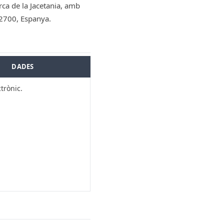
rca de la Jacetania, amb
 22700, Espanya.
DADES
trònic.