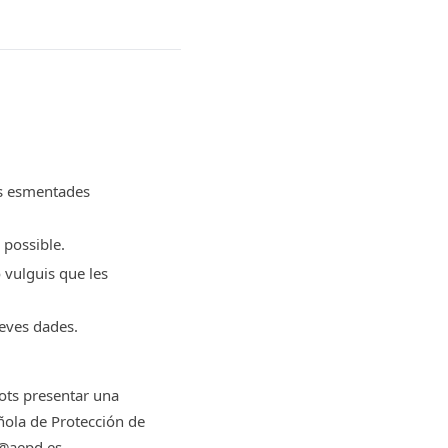
ats esmentades
 possible.
 vulguis que les
teves dades.
ots presentar una
ñola de Protección de
l@aepd.es.