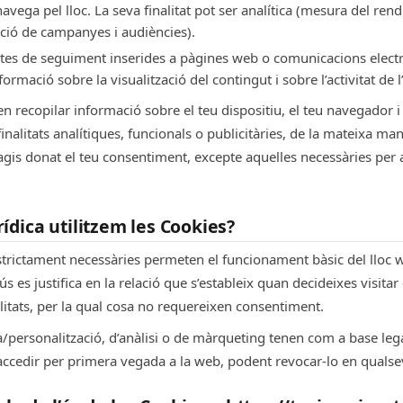
vega pel lloc. La seva finalitat pot ser analítica (mesura del rend
ació de campanyes i audiències).
etes de seguiment inserides a pàgines web o comunicacions electr
rmació sobre la visualització del contingut i sobre l’activitat de l
 recopilar informació sobre el teu dispositiu, el teu navegador i 
 finalitats analítiques, funcionals o publicitàries, de la mateixa m
gis donat el teu consentiment, excepte aquelles necessàries per 
ídica utilitzem les Cookies?
trictament necessàries permeten el funcionament bàsic del lloc web
ús es justifica en la relació que s’estableix quan decideixes visitar 
alitats, per la qual cosa no requereixen consentiment.
a/personalització, d’anàlisi o de màrqueting tenen com a base leg
ccedir per primera vegada a la web, podent revocar-lo en quals