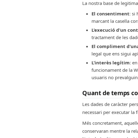
La nostra base de legitima
El consentiment
: si
marcant la casella co
L’execució d’un con
tractament de les dad
El compliment d’una
legal que ens sigui a
L’interès legítim
: en
funcionament de la Web
usuaris no prevalguin 
Quant de temps co
Les dades de caràcter per
necessari per executar la fi
Més concretament, aquelle
conservaran mentre la rela