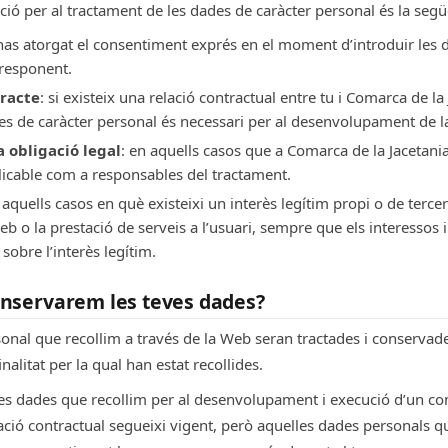
ció per al tractament de les dades de caràcter personal és la segü
 has atorgat el consentiment exprés en el moment d’introduir les 
rresponent.
tracte
: si existeix una relació contractual entre tu i Comarca de la 
es de caràcter personal és necessari per al desenvolupament de la
 obligació legal
: en aquells casos que a Comarca de la Jacetan
plicable com a responsables del tractament.
 aquells casos en què existeixi un interès legítim propi o de terce
 o la prestació de serveis a l’usuari, sempre que els interessos 
sobre l’interès legítim.
nservarem les teves dades?
sonal que recollim a través de la Web seran tractades i conservad
nalitat per la qual han estat recollides.
s dades que recollim per al desenvolupament i execució d’un con
ció contractual segueixi vigent, però aquelles dades personals qu