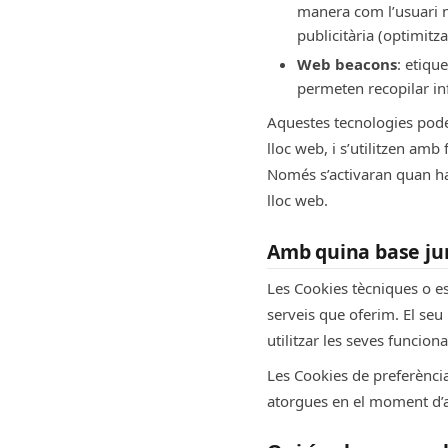
manera com l’usuari na
publicitària (optimitz
Web beacons
: etiqu
permeten recopilar info
Aquestes tecnologies poden
lloc web, i s’utilitzen amb
Només s’activaran quan ha
lloc web.
Amb quina base jur
Les Cookies tècniques o es
serveis que oferim. El seu 
utilitzar les seves funcion
Les Cookies de preferènci
atorgues en el moment d’a