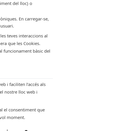
iment del lloc) o
òniques. En carregar-se,
’usuari.
les teves interaccions al
anera que les Cookies.
al funcionament bàsic del
 i faciliten l’accés als
el nostre lloc web i
al el consentiment que
evol moment.