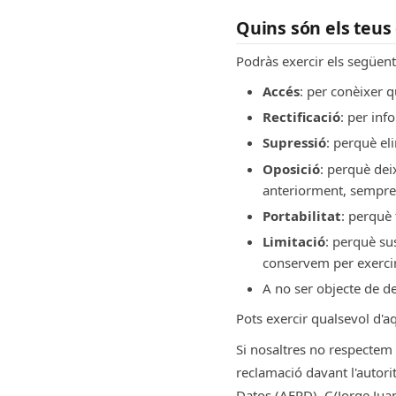
Quins són els teus
Podràs exercir els següen
Accés
: per conèixer 
Rectificació
: per inf
Supressió
: perquè el
Oposició
: perquè dei
anteriorment, sempre 
Portabilitat
: perquè 
Limitació
: perquè su
conservem per exercir
A no ser objecte de d
Pots exercir qualsevol d'a
Si nosaltres no respecte
reclamació davant l'autori
Datos (AEPD), C/Jorge Juan