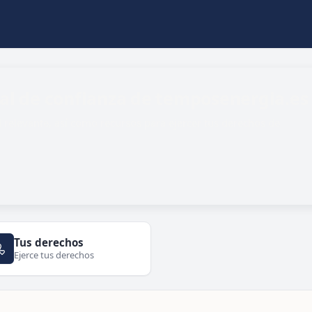
tal de confianza de temposenergia.es
 relevante, así como recursos para ejercer tus derechos de
Tus derechos
Ejerce tus derechos