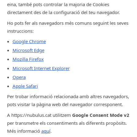
eina, també pots controlar la majoria de Cookies
TikTok
directament des de la configuració del teu navegador.
nubulus.cat
Ho pots fer als navegadors més comuns seguint les seves
instruccions:
89d
Google Chrome
__cf_bm
Microsoft Edge
Estrictament Necessàries
Mozilla Firefox
Microsoft Internet Explorer
Cloudflare
Opera
activehosted.com
Apple Safari
Per trobar informació relacionada amb altres navegadors,
28m
pots visitar la pàgina web del navegador corresponent.
SitePrefs
A https://nubulus.cat utilitzem
Google Consent Mode v2
per transmetre els consentiments als diferents propòsits.
-
Més informació
aquí
.
-