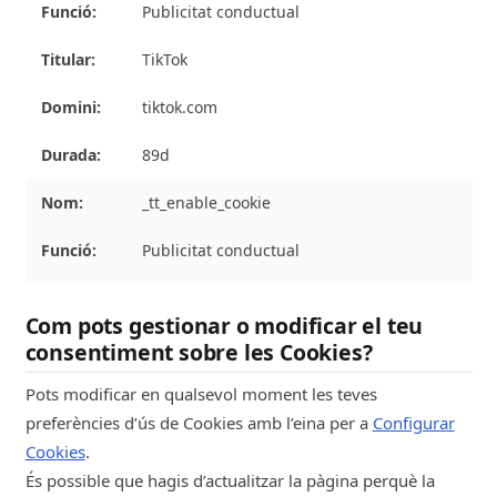
Publicitat conductual
TikTok
tiktok.com
89d
_tt_enable_cookie
Publicitat conductual
TikTok
Com pots gestionar o modificar el teu
nubulus.cat
consentiment sobre les Cookies?
Pots modificar en qualsevol moment les teves
89d
preferències d’ús de Cookies amb l’eina per a
Configurar
_ttp
Cookies
.
És possible que hagis d’actualitzar la pàgina perquè la
Publicitat conductual