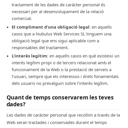
tractament de les dades de caràcter personal és
Publicitat massiva a potencials clients
necessari per al desenvolupament de la relació
comercial.
L’elevat nombre de subjectes afectats, la
El compliment d’una obligació legal
: en aquells
diversitat de dades o aspectes tractats, la
casos que a Nubulus Web Services SL tinguem una
durada en el temps, el volum de dades,
obligació legal que ens sigui aplicable com a
l’extensió geogràfica, l’exhaustivitat sobre
responsables del tractament.
la persona, la freqüència de recollida, etc.
L’interès legítim
: en aquells casos en què existeixi un
són factors de risc en el tractament de
interès legítim propi o de tercers relacionat amb el
dades personals.
funcionament de la Web o la prestació de serveis a
-
l’usuari, sempre que els interessos i drets fonamentals
dels usuaris no prevalguin sobre l’interès legítim.
Formulari de sol·licitud de pressupost
Quant de temps conservarem les teves
Per poder atendre la sol·licitud d’un
dades?
pressupost personalitzat a les necessitats
de l’usuari.
Les dades de caràcter personal que recollim a través de la
Web seran tractades i conservades durant el temps
Correu electrònic, Telèfon.