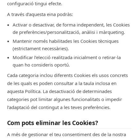
configuració tingui efecte.
TikTok
A través d’aquesta eina podràs:
nubulus.cat
Activar o desactivar, de forma independent, les Cookies
de preferències/personalització, anàlisi i màrqueting.
89d
Mantenir només habilitades les Cookies tècniques
(estrictament necessàries).
ttcsid
Modificar l’elecció realitzada inicialment o retirar-la
Publicitat conductual
quan ho consideris oportú.
Cada categoria inclou diferents Cookies els usos concrets
TikTok
de les quals es poden consultar a la taula inclosa en
nubulus.cat
aquesta Política. La desactivació de determinades
categories pot limitar algunes funcionalitats o impedir
89d
l’adaptació del contingut a les teves preferències.
ttcsid_CRN9R3BC77U6OCTLSER0
Com pots eliminar les Cookies?
Publicitat conductual
A més de gestionar el teu consentiment des de la nostra