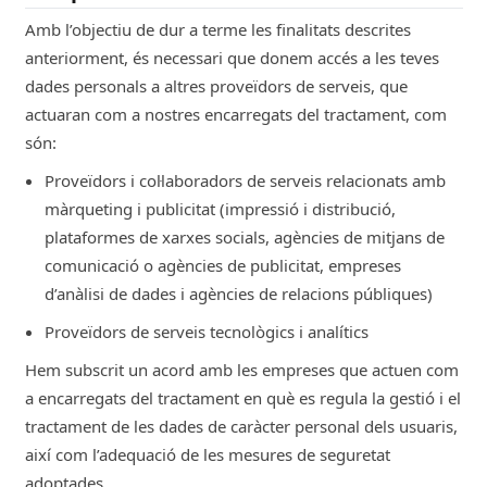
relacionada amb el teu historial de
Amb l’objectiu de dur a terme les finalitats descrites
compra, preferències i navegació.
anteriorment, és necessari que donem accés a les teves
dades personals a altres proveïdors de serveis, que
Correu electrònic, Telèfon.
actuaran com a nostres encarregats del tractament, com
Desenvolupament, execució i compliment
són:
del contracte de prestació de serveis o
Proveïdors i col·laboradors de serveis relacionats amb
compravenda que s'hagi contractat a
màrqueting i publicitat (impressió i distribució,
través de la web.
plataformes de xarxes socials, agències de mitjans de
Amb l'objectiu de: Posar-se en contacte
comunicació o agències de publicitat, empreses
amb l'usuari en relació amb els productes
d’anàlisi de dades i agències de relacions públiques)
o serveis contractats; Gestionar els
Proveïdors de serveis tecnològics i analítics
mètodes de pagament utilitzats a través
de la web; Per efectuar la facturació i
Hem subscrit un acord amb les empreses que actuen com
l'elaboració de tiquets de compra
a encarregats del tractament en què es regula la gestió i el
realitzats a través de la web; Gestió
tractament de les dades de caràcter personal dels usuaris,
d'enviaments i devolucions, així com
així com l’adequació de les mesures de seguretat
l'atenció a l'usuari en el desenvolupament
adoptades.
del contracte.