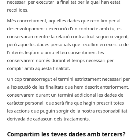
necessari per executar la finalitat per la qual han estat
recollides.
Per a fins de màrqueting
Més concretament, aquelles dades que recollim per al
Per dur a terme accions promocionals
desenvolupament i execució d’un contracte amb tu, es
dels nostres productes o serveis, segons
conservaran mentre la relació contractual segueixi vigent,
el consentiment expressat per l’usuari i la
informació facilitada en el moment de la
però aquelles dades personals que recollim en exercici de
recollida d’aquesta. Personalitzar els
l’interès legítim o amb el teu consentiment les
serveis que t’oferim i poder fer-te
conservarem només durant el temps necessari per
recomanacions en funció de la teva
complir amb aquesta finalitat.
interacció amb nosaltres al web i de
Un cop transcorregut el termini estrictament necessari per
l’anàlisi del teu perfil d’usuari (per
exemple, en base al teu historial de
a l’execució de les finalitats que hem descrit anteriorment,
compra i navegació). Mostrar-te publicitat
conservarem durant un termini addicional les dades de
a Internet que podràs veure quan
caràcter personal, que serà fins que hagin prescrit totes
naveguis en llocs web i apps, per
les accions que puguin sorgir de la nostra responsabilitat
exemple, a les xarxes socials. La publicitat
derivada de cadascun dels tractaments.
que vegis pot mostrar-se de manera
aleatòria, però en altres ocasions es
Compartim les teves dades amb tercers?
tracta de publicitat que pot estar