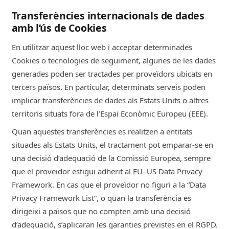
Transferències internacionals de dades
nubulus.cat
amb l’ús de Cookies
session
En utilitzar aquest lloc web i acceptar determinades
Cookies o tecnologies de seguiment, algunes de les dades
CookieConsent
generades poden ser tractades per proveïdors ubicats en
tercers països. En particular, determinats serveis poden
Estrictament Necessàries
implicar transferències de dades als Estats Units o altres
Cookiebot
territoris situats fora de l’Espai Econòmic Europeu (EEE).
Quan aquestes transferències es realitzen a entitats
nubulus.cat
situades als Estats Units, el tractament pot emparar-se en
session
una decisió d’adequació de la Comissió Europea, sempre
que el proveïdor estigui adherit al EU–US Data Privacy
TESTCOOKIESENABLED
Framework. En cas que el proveïdor no figuri a la “Data
Privacy Framework List”, o quan la transferència es
Estrictament Necessàries
dirigeixi a països que no compten amb una decisió
Viafoura
d’adequació, s’aplicaran les garanties previstes en el RGPD.