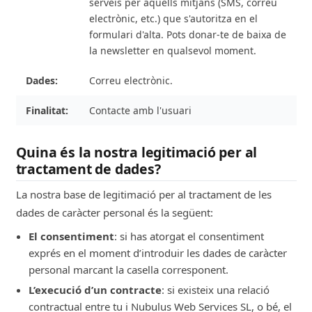
serveis per aquells mitjans (SMS, correu
electrònic, etc.) que s'autoritza en el
formulari d'alta. Pots donar-te de baixa de
la newsletter en qualsevol moment.
Correu electrònic.
Contacte amb l'usuari
Atendre les consultes que es fan a través
Quina és la nostra legitimació per al
del formulari de contacte, de reclamació o
tractament de dades?
altres canals d'atenció al client
La nostra base de legitimació per al tractament de les
Correu electrònic, Telèfon.
dades de caràcter personal és la següent:
Rebre i gestionar currículums
El consentiment
: si has atorgat el consentiment
exprés en el moment d’introduir les dades de caràcter
Gestionar el procés de selecció de
personal marcant la casella corresponent.
personal
L’execució d’un contracte
: si existeix una relació
contractual entre tu i Nubulus Web Services SL, o bé, el
Correu electrònic, Telèfon.