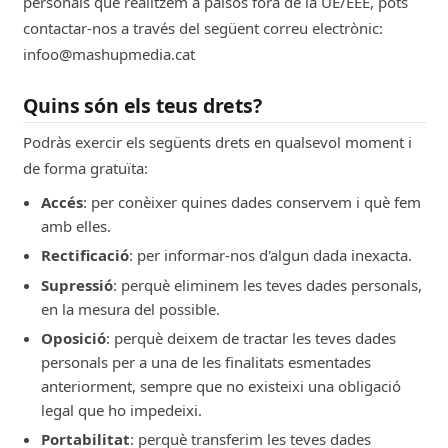
personals que realitzem a països fora de la UE/EEE, pots
contactar-nos a través del següent correu electrònic:
infoo@mashupmedia.cat
Quins són els teus drets?
Podràs exercir els següents drets en qualsevol moment i
de forma gratuïta:
Accés
: per conèixer quines dades conservem i què fem
amb elles.
Rectificació
: per informar-nos d'algun dada inexacta.
Supressió
: perquè eliminem les teves dades personals,
en la mesura del possible.
Oposició
: perquè deixem de tractar les teves dades
personals per a una de les finalitats esmentades
anteriorment, sempre que no existeixi una obligació
legal que ho impedeixi.
Portabilitat
: perquè transferim les teves dades