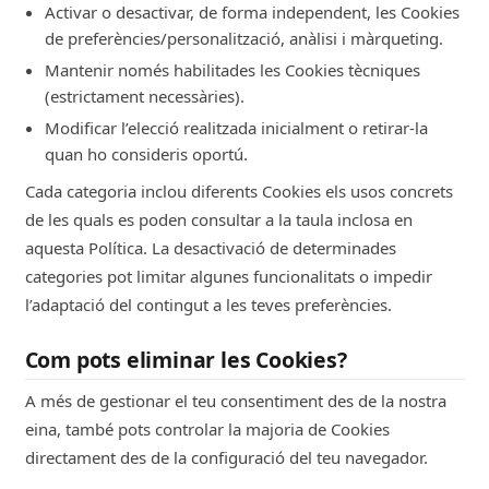
mashup.barcelona
Activar o desactivar, de forma independent, les Cookies
de preferències/personalització, anàlisi i màrqueting.
399d
Mantenir només habilitades les Cookies tècniques
(estrictament necessàries).
_hjSessionUser_1229292
Modificar l’elecció realitzada inicialment o retirar-la
Estrictament Necessàries
quan ho consideris oportú.
Cada categoria inclou diferents Cookies els usos concrets
Hotjar
de les quals es poden consultar a la taula inclosa en
mashup.barcelona
aquesta Política. La desactivació de determinades
categories pot limitar algunes funcionalitats o impedir
364d
l’adaptació del contingut a les teves preferències.
_fbp
Com pots eliminar les Cookies?
Publicitat conductual
A més de gestionar el teu consentiment des de la nostra
eina, també pots controlar la majoria de Cookies
Facebook
directament des de la configuració del teu navegador.
mashup.barcelona