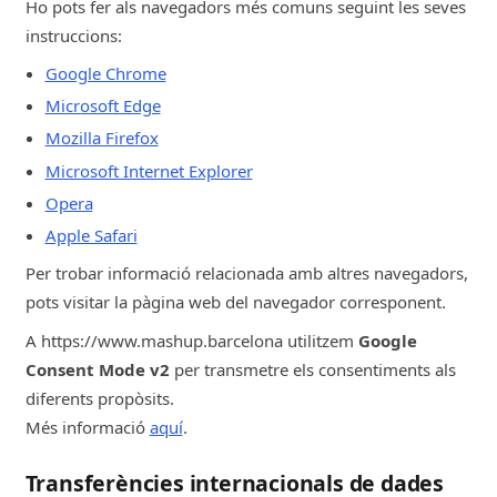
Ho pots fer als navegadors més comuns seguint les seves
instruccions:
89d
Google Chrome
_gid
Microsoft Edge
Anàlisi o medició
Mozilla Firefox
Microsoft Internet Explorer
Google
Opera
mashup.barcelona
Apple Safari
Per trobar informació relacionada amb altres navegadors,
23h
pots visitar la pàgina web del navegador corresponent.
bSession
A https://www.mashup.barcelona utilitzem
Google
Consent Mode v2
per transmetre els consentiments als
Estrictament Necessàries
diferents propòsits.
Wix.com
Més informació
aquí
.
www.mashup.barcelona
Transferències internacionals de dades