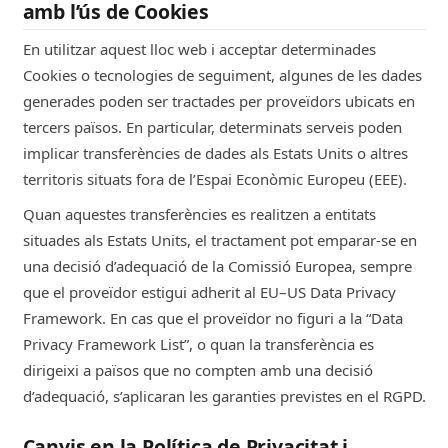
amb l’ús de Cookies
29m
En utilitzar aquest lloc web i acceptar determinades
bSession
Cookies o tecnologies de seguiment, algunes de les dades
generades poden ser tractades per proveïdors ubicats en
Estrictament Necessàries
tercers països. En particular, determinats serveis poden
Wix.com
implicar transferències de dades als Estats Units o altres
territoris situats fora de l’Espai Econòmic Europeu (EEE).
engage.wixapps.net
Quan aquestes transferències es realitzen a entitats
29m
situades als Estats Units, el tractament pot emparar-se en
una decisió d’adequació de la Comissió Europea, sempre
_hjFirstSeen
que el proveïdor estigui adherit al EU–US Data Privacy
Framework. En cas que el proveïdor no figuri a la “Data
Estrictament Necessàries
Privacy Framework List”, o quan la transferència es
Hotjar
dirigeixi a països que no compten amb una decisió
d’adequació, s’aplicaran les garanties previstes en el RGPD.
mashup.barcelona
Canvis en la Política de Privacitat i
29m