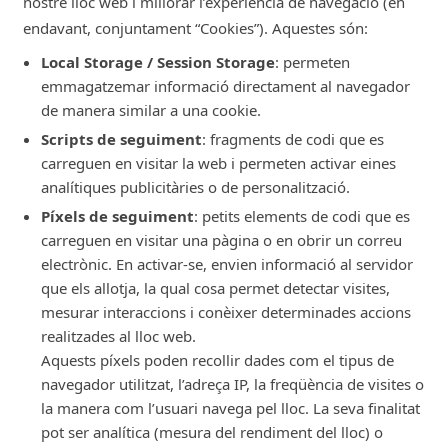
nostre lloc web i millorar l’experiència de navegació (en
endavant, conjuntament “Cookies”). Aquestes són:
Local Storage / Session Storage
: permeten
emmagatzemar informació directament al navegador
de manera similar a una cookie.
Scripts de seguiment
: fragments de codi que es
carreguen en visitar la web i permeten activar eines
analítiques publicitàries o de personalització.
Píxels de seguiment
: petits elements de codi que es
carreguen en visitar una pàgina o en obrir un correu
electrònic. En activar-se, envien informació al servidor
que els allotja, la qual cosa permet detectar visites,
mesurar interaccions i conèixer determinades accions
realitzades al lloc web.
Aquests píxels poden recollir dades com el tipus de
navegador utilitzat, l’adreça IP, la freqüència de visites o
la manera com l’usuari navega pel lloc. La seva finalitat
pot ser analítica (mesura del rendiment del lloc) o