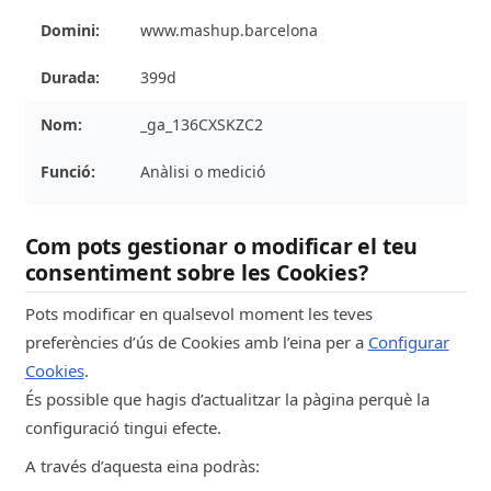
www.mashup.barcelona
399d
_ga_136CXSKZC2
Anàlisi o medició
Google
Com pots gestionar o modificar el teu
mashup.barcelona
consentiment sobre les Cookies?
Pots modificar en qualsevol moment les teves
399d
preferències d’ús de Cookies amb l’eina per a
Configurar
_ga
Cookies
.
És possible que hagis d’actualitzar la pàgina perquè la
Anàlisi o medició
configuració tingui efecte.
Google
A través d’aquesta eina podràs: