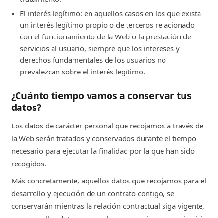
El interés legítimo: en aquellos casos en los que exista
Contacto con el usuario
un interés legítimo propio o de terceros relacionado
con el funcionamiento de la Web o la prestación de
Atender las consultas que se hacen a
servicios al usuario, siempre que los intereses y
través del formulario de contacto, de
derechos fundamentales de los usuarios no
reclamación u otros canales de atención
prevalezcan sobre el interés legítimo.
al cliente
¿Cuánto tiempo vamos a conservar tus
Nombre y/o apellidos, Correo electrónico.
datos?
Recibir y gestionar currículums
Los datos de carácter personal que recojamos a través de
la Web serán tratados y conservados durante el tiempo
Gestionar el proceso de selección de
personal
necesario para ejecutar la finalidad por la que han sido
recogidos.
Nombre y/o apellidos, Correo electrónico,
Más concretamente, aquellos datos que recojamos para el
Teléfono.
desarrollo y ejecución de un contrato contigo, se
Funciones de Inteligencia Artificial
conservarán mientras la relación contractual siga vigente,