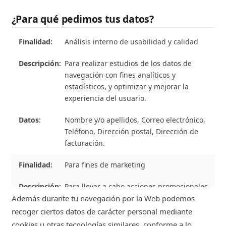
¿Para qué pedimos tus datos?
Análisis interno de usabilidad y calidad
Para realizar estudios de los datos de
navegación con fines analíticos y
estadísticos, y optimizar y mejorar la
experiencia del usuario.
Nombre y/o apellidos, Correo electrónico,
Teléfono, Dirección postal, Dirección de
facturación.
Para fines de marketing
Para llevar a cabo acciones promocionales
Además durante tu navegación por la Web podemos
de nuestros productos o servicios, según
el consentimiento expresado por el
recoger ciertos datos de carácter personal mediante
usuario y la información facilitada en el
cookies u otras tecnologías similares, conforme a lo