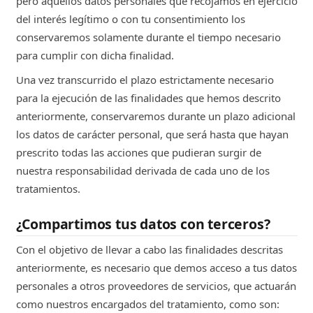
pero aquellos datos personales que recojamos en ejercicio
Para ofrecer funciones automatizadas
del interés legítimo o con tu consentimiento los
que te ayuden a navegar por la web,
conservaremos solamente durante el tiempo necesario
resolver dudas o guiarte en determinados
para cumplir con dicha finalidad.
procesos mediante herramientas de
inteligencia artificial. Mejorar los servicios
Una vez transcurrido el plazo estrictamente necesario
que te ofrecemos a partir de tus
para la ejecución de las finalidades que hemos descrito
interacciones, permitiendo que las
anteriormente, conservaremos durante un plazo adicional
respuestas, recomendaciones y otros
los datos de carácter personal, que será hasta que hayan
resultados sean más útiles y acordes a tu
prescrito todas las acciones que pudieran surgir de
perfil y actividad en la web.
nuestra responsabilidad derivada de cada uno de los
-
tratamientos.
¿Compartimos tus datos con terceros?
Con el objetivo de llevar a cabo las finalidades descritas
anteriormente, es necesario que demos acceso a tus datos
personales a otros proveedores de servicios, que actuarán
como nuestros encargados del tratamiento, como son: