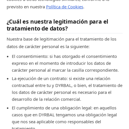
momento de la recogida del mismo.
previsto en nuestra
Política de Cookies
.
Personalizar los servicios que te
ofrecemos y poder hacerte
¿Cuál es nuestra legitimación para el
recomendaciones en función de tu
tratamiento de datos?
interacción con nosotros en la web y del
análisis de tu perfil de usuario (por
Nuestra base de legitimación para el tratamiento de los
ejemplo, en base a tu historial de compra
datos de carácter personal es la siguiente:
y navegación). Mostrarte publicidad en
El consentimiento: si has otorgado el consentimiento
Internet que podrás ver cuando navegues
expreso en el momento de introducir los datos de
en sitios web y apps, por ejemplo, en
carácter personal al marcar la casilla correspondiente.
redes sociales. La publicidad que veas
puede mostrarse de modo aleatorio, pero
La ejecución de un contrato: si existe una relación
en otras ocasiones se trata de publicidad
contractual entre tu y DYRBAL, o bien, el tratamiento de
que puede estar relacionada con tu
los datos de carácter personal es necesario para el
historial de compra, preferencias y
desarrollo de la relación comercial.
navegación.
El cumplimiento de una obligación legal: en aquellos
casos que en DYRBAL tengamos una obligación legal
Nombre y/o apellidos, Correo electrónico,
que nos sea aplicable como responsables del
Teléfono, Dirección postal, Dirección de
tratamiento.
facturación.