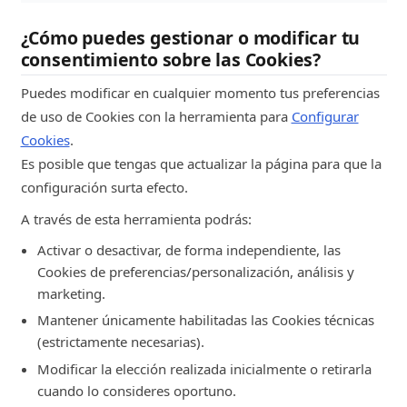
Google
¿Cómo puedes gestionar o modificar tu
bodegaselpilar.com
consentimiento sobre las Cookies?
Puedes modificar en cualquier momento tus preferencias
399d
de uso de Cookies con la herramienta para
Configurar
PrestaShop-
Cookies
.
918209adb6a970a1ce133c87d685b51f
Es posible que tengas que actualizar la página para que la
configuración surta efecto.
Estríctamente Necesarias
A través de esta herramienta podrás:
PrestaShop
Activar o desactivar, de forma independiente, las
www.bodegaselpilar.com
Cookies de preferencias/personalización, análisis y
marketing.
19d
Mantener únicamente habilitadas las Cookies técnicas
(estrictamente necesarias).
_gid
Modificar la elección realizada inicialmente o retirarla
Estríctamente Necesarias
cuando lo consideres oportuno.