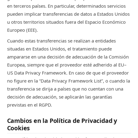
en terceros países. En particular, determinados servicios
bodegaselpilar.com
pueden implicar transferencias de datos a Estados Unidos
u otros territorios situados fuera del Espacio Económico
364d
Europeo (EEE).
lawwwing-session
Cuando estas transferencias se realizan a entidades
Estríctamente Necesarias
situadas en Estados Unidos, el tratamiento puede
ampararse en una decisión de adecuación de la Comisión
Lawwwing
Europea, siempre que el proveedor esté adherido al EU–
US Data Privacy Framework. En caso de que el proveedor
bodegaselpilar.com
no figure en la “Data Privacy Framework List”, o cuando la
364d
transferencia se dirija a países que no cuentan con una
decisión de adecuación, se aplicarán las garantías
sbjs_session
previstas en el RGPD.
Análisis o medición
Cambios en la Política de Privacidad y
Cookies
Sourcebuster JS