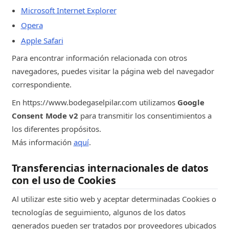
Google
Microsoft Internet Explorer
bodegaselpilar.com
Opera
Apple Safari
session
Para encontrar información relacionada con otros
lawwwing-consent
navegadores, puedes visitar la página web del navegador
correspondiente.
Estríctamente Necesarias
En https://www.bodegaselpilar.com utilizamos
Google
Lawwwing
Consent Mode v2
para transmitir los consentimientos a
los diferentes propósitos.
bodegaselpilar.com
Más información
aquí
.
364d
Transferencias internacionales de datos
lawwwing-consent-v2
con el uso de Cookies
Al utilizar este sitio web y aceptar determinadas Cookies o
Estríctamente Necesarias
tecnologías de seguimiento, algunos de los datos
Lawwwing
generados pueden ser tratados por proveedores ubicados