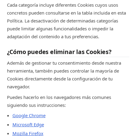
Cada categoría incluye diferentes Cookies cuyos usos
taboola.com
concretos pueden consultarse en la tabla incluida en esta
bodegaselpilar.com
Política. La desactivación de determinadas categorías
puede limitar algunas funcionalidades o impedir la
23h
adaptación del contenido a tus preferencias.
__cf_bm
¿Cómo puedes eliminar las Cookies?
Estríctamente Necesarias
Además de gestionar tu consentimiento desde nuestra
herramienta, también puedes controlar la mayoría de
Akamai
Cookies directamente desde la configuración de tu
fonts.net
navegador.
Puedes hacerlo en los navegadores más comunes
29m
siguiendo sus instrucciones:
_dc_gtm_UA-61259722-26
Google Chrome
Análisis o medición
Microsoft Edge
Mozilla Firefox