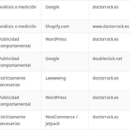
Análisis o medición
Google
doctorrock.es
Análisis o medición
Shopify.com
www.doctorrock.es
Publicidad
WordPress
doctorrock.es
comportamental
Publicidad
Google
doubleclick.net
comportamental
Estríctamente
Lawwwing
doctorrock.es
Necesarias
Publicidad
WordPress
doctorrock.es
comportamental
Estríctamente
WooCommerce /
doctorrock.es
Necesarias
Jetpack