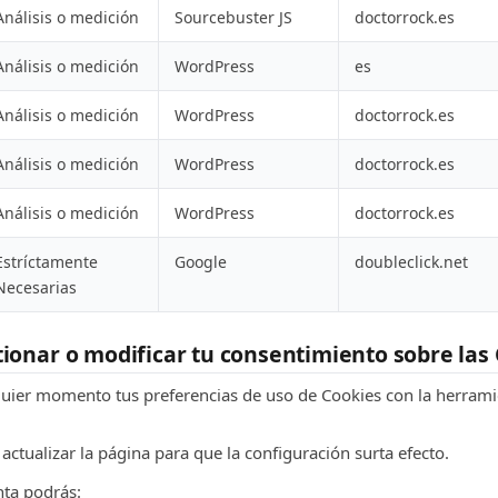
Análisis o medición
Sourcebuster JS
doctorrock.es
Análisis o medición
WordPress
es
Análisis o medición
WordPress
doctorrock.es
Análisis o medición
WordPress
doctorrock.es
Análisis o medición
WordPress
doctorrock.es
Estríctamente
Google
doubleclick.net
Necesarias
onar o modificar tu consentimiento sobre las
quier momento tus preferencias de uso de Cookies con la herram
actualizar la página para que la configuración surta efecto.
nta podrás: