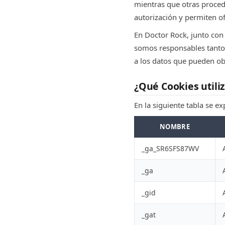
mientras que otras proced
autorización y permiten of
En Doctor Rock, junto con l
somos responsables tanto 
a los datos que pueden obt
¿Qué Cookies util
En la siguiente tabla se e
NOMBRE
_ga_SR6SFS87WV
_ga
_gid
_gat