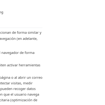
ing
ncionan de forma similar y
avegación (en adelante,
el navegador de forma
iten activar herramientas
página o al abrir un correo
tectar visitas, medir
s pueden recoger datos
 en que el usuario navega
icitaria (optimización de