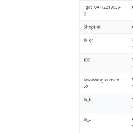
_gat_UA-12219636-
2
ShopInit
tk_or
IDE
lawwwing-consent-
v2
tk_lr
tk_ai