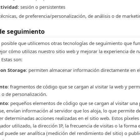
ctividad
: sesión o persistentes
 técnicas, de preferencia/personalización, de análisis o de market
 de seguimiento
 posible que utilicemos otras tecnologías de seguimiento que fu
or cómo utilizas nuestro sitio web y mejorar la experiencia de n
 Estas son:
ion Storage
: permiten almacenar información directamente en 
ento
: fragmentos de código que se cargan al visitar la web y perm
s o de personalización.
ento
: pequeños elementos de código que se cargan al visitar una 
rse, envían información al servidor que los aloja, lo que permite de
er determinadas acciones realizadas en el sitio web. Estos píxele
dor utilizado, la dirección IP, la frecuencia de visitas o la forma
idad puede ser analítica (medición del rendimiento del sitio) o publ