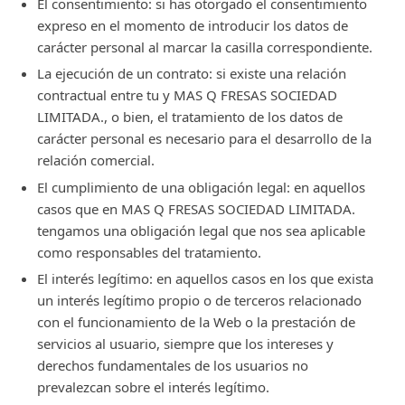
El consentimiento: si has otorgado el consentimiento
en sitios web y apps, por ejemplo, en
expreso en el momento de introducir los datos de
redes sociales. La publicidad que veas
carácter personal al marcar la casilla correspondiente.
puede mostrarse de modo aleatorio, pero
en otras ocasiones se trata de publicidad
La ejecución de un contrato: si existe una relación
que puede estar relacionada con tu
contractual entre tu y MAS Q FRESAS SOCIEDAD
historial de compra, preferencias y
LIMITADA., o bien, el tratamiento de los datos de
navegación.
carácter personal es necesario para el desarrollo de la
relación comercial.
Correo electrónico, Teléfono, Dirección
El cumplimiento de una obligación legal: en aquellos
postal.
casos que en MAS Q FRESAS SOCIEDAD LIMITADA.
tengamos una obligación legal que nos sea aplicable
como responsables del tratamiento.
El interés legítimo: en aquellos casos en los que exista
un interés legítimo propio o de terceros relacionado
con el funcionamiento de la Web o la prestación de
servicios al usuario, siempre que los intereses y
derechos fundamentales de los usuarios no
prevalezcan sobre el interés legítimo.