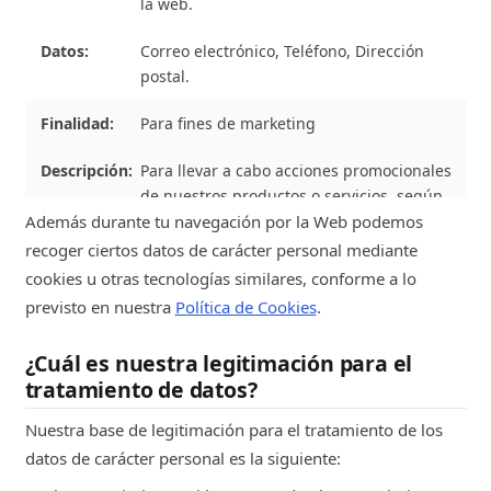
la web.
Correo electrónico, Teléfono, Dirección
postal.
Para fines de marketing
Para llevar a cabo acciones promocionales
de nuestros productos o servicios, según
Además durante tu navegación por la Web podemos
el consentimiento expresado por el
usuario y la información facilitada en el
recoger ciertos datos de carácter personal mediante
momento de la recogida del mismo.
cookies u otras tecnologías similares, conforme a lo
Personalizar los servicios que te
previsto en nuestra
Política de Cookies
.
ofrecemos y poder hacerte
recomendaciones en función de tu
¿Cuál es nuestra legitimación para el
interacción con nosotros en la web y del
tratamiento de datos?
análisis de tu perfil de usuario (por
ejemplo, en base a tu historial de compra
Nuestra base de legitimación para el tratamiento de los
y navegación). Mostrarte publicidad en
datos de carácter personal es la siguiente:
Internet que podrás ver cuando navegues