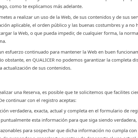
pago, como te explicamos más adelante.
tes a realizar un uso de la Web, de sus contenidos y de sus serv
ación aplicable, el orden público y las buenas costumbres y a no 
ecargar la Web, o que pueda impedir, de cualquier forma, la normal
ma.
n esfuerzo continuado para mantener la Web en buen funcionam
No obstante, en QUALICER no podemos garantizar la completa dis
la actualización de sus contenidos.
lizar una Reserva, es posible que te solicitemos que facilites cie
De continuar con el registro aceptas:
ión verdadera, exacta, actual y completa en el formulario de regi
 puntualmente esta información para que siga siendo verdadera, 
zonables para sospechar que dicha información no cumpla con lo