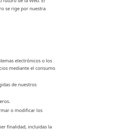
 futuro de la Web. El
ro se rige por nuestra
stemas electrónicos o los
vicios mediante el consumo
ngidas de nuestros
eros.
ormar o modificar los
r finalidad, incluidas la