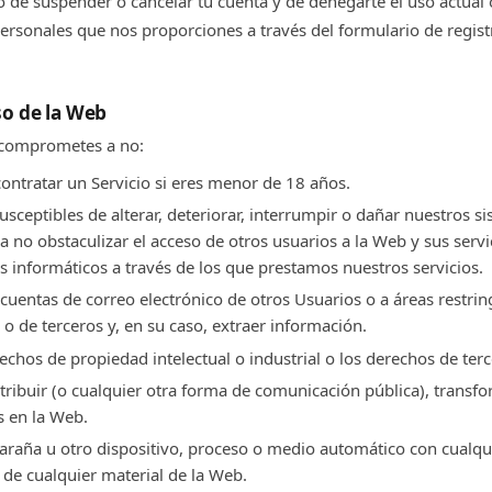
 de suspender o cancelar tu cuenta y de denegarte el uso actual o
ersonales que nos proporciones a través del formulario de regist
so de la Web
e comprometes a no:
ontratar un Servicio si eres menor de 18 años.
usceptibles de alterar, deteriorar, interrumpir o dañar nuestros si
 a no obstaculizar el acceso de otros usuarios a la Web y sus ser
s informáticos a través de los que prestamos nuestros servicios.
 cuentas de correo electrónico de otros Usuarios o a áreas restri
o de terceros y, en su caso, extraer información.
echos de propiedad intelectual o industrial o los derechos de terc
stribuir (o cualquier otra forma de comunicación pública), transf
s en la Web.
araña u otro dispositivo, proceso o medio automático con cualquie
 de cualquier material de la Web.