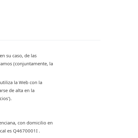
 en su caso, de las
ramos (conjuntamente, la
utiliza la Web con la
rse de alta en la
ios').
enciana, con domicilio en
scal es Q4670001I .